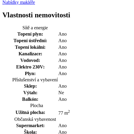
Nabídky makléře
Vlastnosti nemovitosti
Sítě a energie
Topení plyn:
Ano
Topení ústřední:
Ano
Topení lokální:
Ano
Kanalizace:
Ano
Vodovod:
Ano
Elektro 230V:
Ano
Plyn:
Ano
Příslušenství a vybavení
Sklep:
Ano
Výtah:
Ne
Balkón:
Ano
Plocha
2
Užitná plocha:
77 m
Občanská vybavenost
Supermarket:
Ano
Škola:
Ano