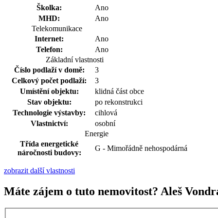
Školka:
Ano
MHD:
Ano
Telekomunikace
Internet:
Ano
Telefon:
Ano
Základní vlastnosti
Číslo podlaží v domě:
3
Celkový počet podlaží:
3
Umístění objektu:
klidná část obce
Stav objektu:
po rekonstrukci
Technologie výstavby:
cihlová
Vlastnictví:
osobní
Energie
Třída energetické
G - Mimořádně nehospodárná
náročnosti budovy:
zobrazit další vlastnosti
Máte zájem o tuto nemovitost? Aleš Vondr