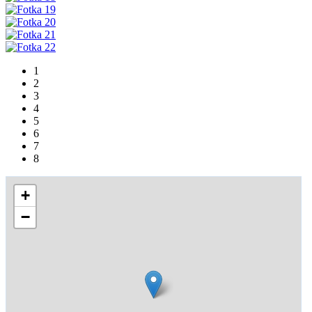
1
2
3
4
5
6
7
8
+
−