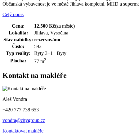
Občanská vybavenost je ve městě Jihlava kompletní, MHD a superma
Celý popis
Cena:
12.500 Kč
(za měsíc)
Lokalita:
Jihlava, Vysočina
Stav nabídky:
rezervováno
Číslo:
592
Typ reality:
Byty 3+1 - Byty
2
Plocha:
77 m
Kontakt na makléře
Aleš Vondra
+420 777 738 653
vondra@citygroup.cz
Kontaktovat makléře