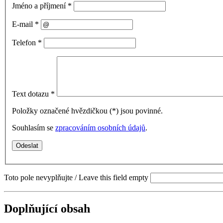
Jméno a příjmení
*
E-mail
*
Telefon
*
Text dotazu
*
Položky označené hvězdičkou (
*
) jsou povinné.
Souhlasím se
zpracováním osobních údajů
.
Toto pole nevyplňujte / Leave this field empty
Doplňující obsah