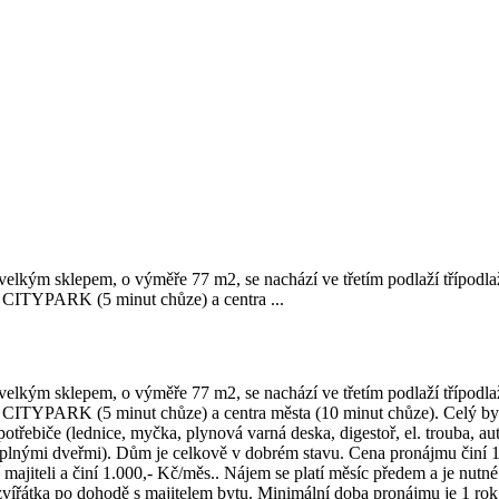
elkým sklepem, o výměře 77 m2, se nachází ve třetím podlaží třípodla
a CITYPARK (5 minut chůze) a centra ...
elkým sklepem, o výměře 77 m2, se nachází ve třetím podlaží třípodla
CITYPARK (5 minut chůze) a centra města (10 minut chůze). Celý byt j
otřebiče (lednice, myčka, plynová varná deska, digestoř, el. trouba, a
 plnými dveřmi). Dům je celkově v dobrém stavu. Cena pronájmu činí 12
ajiteli a činí 1.000,- Kč/měs.. Nájem se platí měsíc předem a je nutné
zvířátka po dohodě s majitelem bytu. Minimální doba pronájmu je 1 rok,