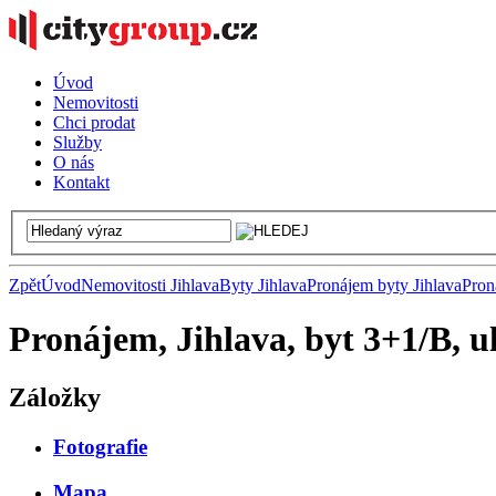
Úvod
Nemovitosti
Chci prodat
Služby
O nás
Kontakt
Zpět
Úvod
Nemovitosti Jihlava
Byty Jihlava
Pronájem byty Jihlava
Pron
Pronájem, Jihlava, byt 3+1/B, 
Záložky
Fotografie
Mapa