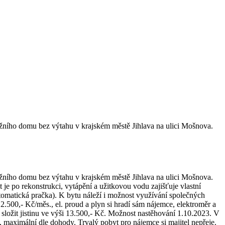
žního domu bez výtahu v krajském městě Jihlava na ulici Mošnova.
žního domu bez výtahu v krajském městě Jihlava na ulici Mošnova.
e po rekonstrukci, vytápění a užitkovou vodu zajišťuje vlastní
utomatická pračka). K bytu náleží i možnost využívání společných
.500,- Kč/měs., el. proud a plyn si hradí sám nájemce, elektroměr a
 složit jistinu ve výši 13.500,- Kč. Možnost nastěhování 1.10.2023. V
 maximální dle dohody. Trvalý pobyt pro nájemce si majitel nepřeje.