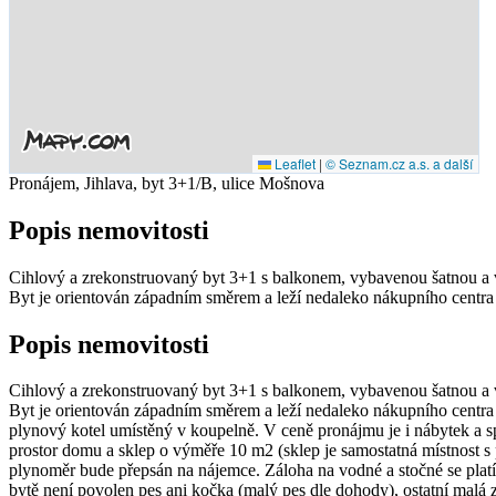
Leaflet
|
© Seznam.cz a.s. a další
Pronájem, Jihlava, byt 3+1/B, ulice Mošnova
Popis nemovitosti
Cihlový a zrekonstruovaný byt 3+1 s balkonem, vybavenou šatnou a v
Byt je orientován západním směrem a leží nedaleko nákupního centr
Popis nemovitosti
Cihlový a zrekonstruovaný byt 3+1 s balkonem, vybavenou šatnou a v
Byt je orientován západním směrem a leží nedaleko nákupního centra 
plynový kotel umístěný v koupelně. V ceně pronájmu je i nábytek a sp
prostor domu a sklep o výměře 10 m2 (sklep je samostatná místnost s
plynoměr bude přepsán na nájemce. Záloha na vodné a stočné se platí m
bytě není povolen pes ani kočka (malý pes dle dohody), ostatní malá 