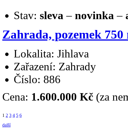
Stav:
sleva
–
novinka
–
Zahrada, pozemek 750 m
Lokalita: Jihlava
Zařazení: Zahrady
Číslo: 886
Cena:
1.600.000 Kč
(za nem
1
2
3
4
5
6
další