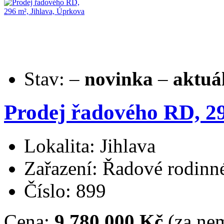
Stav:
–
novinka
–
aktuá
Prodej řadového RD, 29
Lokalita: Jihlava
Zařazení: Řadové rodin
Číslo: 899
Cena:
9.780.000 Kč
(za nem