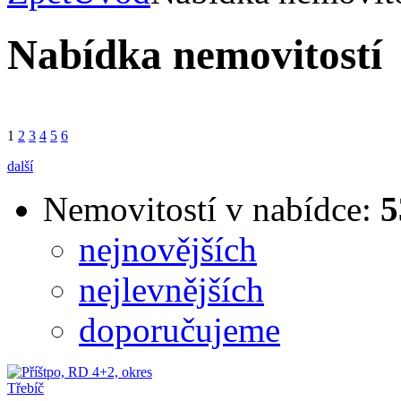
Nabídka nemovitostí
1
2
3
4
5
6
další
Nemovitostí v nabídce:
5
nejnovějších
nejlevnějších
doporučujeme