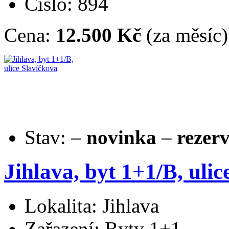
Číslo: 894
Cena:
12.500 Kč
(za měsíc)
Stav:
–
novinka
–
rezer
Jihlava, byt 1+1/B, ulic
Lokalita: Jihlava
Zařazení: Byty 1+1