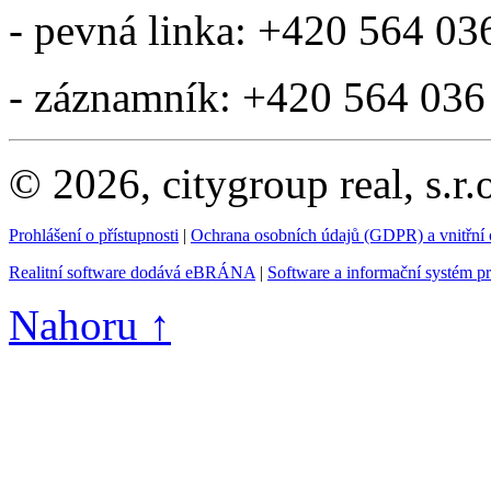
- pevná linka: +420 564 03
- záznamník: +420 564 036
© 2026, citygroup real, s.r
Prohlášení o přístupnosti
|
Ochrana osobních údajů (GDPR) a vnitřní
Realitní software dodává eBRÁNA
|
Software a informační systém p
Nahoru ↑