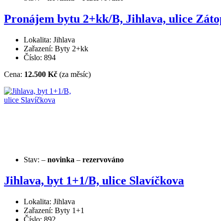
Pronájem bytu 2+kk/B, Jihlava, ulice Zát
Lokalita: Jihlava
Zařazení: Byty 2+kk
Číslo: 894
Cena:
12.500 Kč
(za měsíc)
Stav:
–
novinka
–
rezervováno
Jihlava, byt 1+1/B, ulice Slavíčkova
Lokalita: Jihlava
Zařazení: Byty 1+1
Číslo: 892