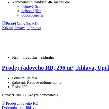
Nemovitostí v nabídce:
46
, řazeno dle
nejnovějších
nejlevnějších
doporučujeme
Stav:
–
novinka
–
aktuální
Prodej řadového RD, 296 m², Jihlava, Úpr
Lokalita: Jihlava
Zařazení: Řadové rodinné domy
Číslo: 899
Cena:
9.780.000 Kč
(za nemovitost)