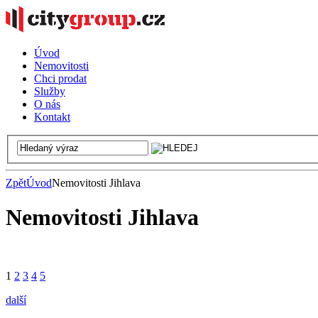
Úvod
Nemovitosti
Chci prodat
Služby
O nás
Kontakt
Zpět
Úvod
Nemovitosti Jihlava
Nemovitosti Jihlava
1
2
3
4
5
další