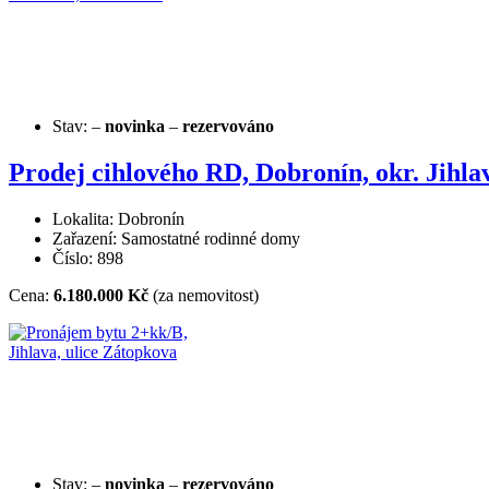
Stav:
–
novinka
–
rezervováno
Prodej cihlového RD, Dobronín, okr. Jihla
Lokalita: Dobronín
Zařazení: Samostatné rodinné domy
Číslo: 898
Cena:
6.180.000 Kč
(za nemovitost)
Stav:
–
novinka
–
rezervováno