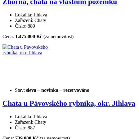
Zborná, chata na vlastním pozemku
Lokalita: Jihlava
Zařazení: Chaty
Číslo: 889
Cena:
1.475.000 Kč
(za nemovitost)
Stav:
sleva
–
novinka
–
rezervováno
Chata u Pávovského rybníka, okr. Jihlava
Lokalita: Jihlava
Zařazení: Chaty
Číslo: 887
Cena:
739.000 Kč
(za nemovitost)