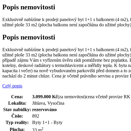
Popis nemovitosti
Exklusivně nabízíme k prodeji panelový byt 1+1 s balkonem (4 m2), k
užitné ploše 33 m2 (plocha balkonu není započítána do užitné plochy) 
Popis nemovitosti
Exklusivně nabízíme k prodeji panelový byt 1+1 s balkonem (4 m2), k
užitné ploše 33 m2 (plocha balkonu není započítána do užitné plochy
případě zájmu Vám s vyřízením úvěru rádi pomůžeme bez poplatku. Byt
kotelny, deskové radiátory s termohlavicemi a měřidly tepla. K bytu 
kapacita i večer) na nově vybudovaném parkovišti před domem a to 
nachází do 2 minut chůze. Cena je včetně právního servisu a provize 
Celý popis
Cena:
3.099.000 Kč
(za nemovitost)
cena včetně provize RK
Lokalita:
Jihlava, Vysočina
Stav nabídky:
rezervováno
Číslo:
892
Typ reality:
Byty 1+1 - Byty
2
Plocha:
33 m