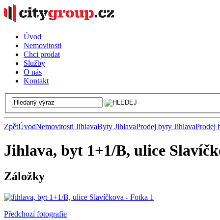
Úvod
Nemovitosti
Chci prodat
Služby
O nás
Kontakt
Zpět
Úvod
Nemovitosti Jihlava
Byty Jihlava
Prodej byty Jihlava
Prodej 
Jihlava, byt 1+1/B, ulice Slavíč
Záložky
Předchozí fotografie