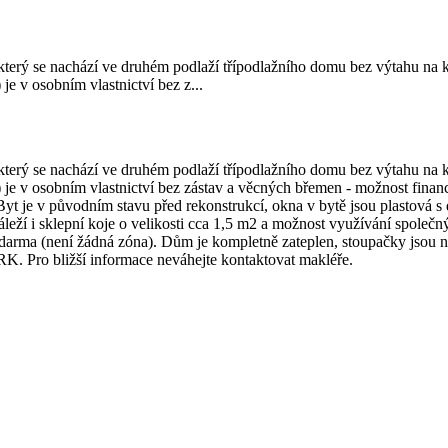
terý se nachází ve druhém podlaží třípodlažního domu bez výtahu na kl
je v osobním vlastnictví bez z...
terý se nachází ve druhém podlaží třípodlažního domu bez výtahu na kl
) je v osobním vlastnictví bez zástav a věcných břemen - možnost fina
 je v původním stavu před rekonstrukcí, okna v bytě jsou plastová s 
náleží i sklepní koje o velikosti cca 1,5 m2 a možnost využívání spole
zdarma (není žádná zóna). Dům je kompletně zateplen, stoupačky jsou 
RK. Pro bližší informace neváhejte kontaktovat makléře.