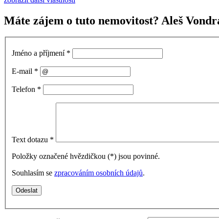
Máte zájem o tuto nemovitost? Aleš Vondr
Jméno a příjmení
*
E-mail
*
Telefon
*
Text dotazu
*
Položky označené hvězdičkou (
*
) jsou povinné.
Souhlasím se
zpracováním osobních údajů
.