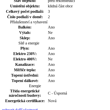
Stav objektu:
před rekonstrukcí
Umístění objektu:
klidná část obce
Celkový počet podlaží:
3
Číslo podlaží v domě:
2
Příslušenství a vybavení
Balkón:
Ano
Výtah:
Ne
Sklep:
Ano
Sítě a energie
Plyn:
Ano
Elektro 230V:
Ano
Elektro 400V:
Ne
Kanalizace:
Ano
Měřiče tepla:
Ano
Topení ústřední:
Ano
Topení dálkové:
Ano
Energie
Třída energetické
C - Úsporná
náročnosti budovy:
Energetická certifikace:
Nová
zobrazit další vlastnosti