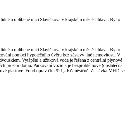
idné a oblíbené ulici Slavíčkova v krajském městě Jihlava. Byt o
idné a oblíbené ulici Slavíčkova v krajském městě Jihlava. Byt o
ncování pomocí hypotéčního úvěru bez zástavy jiné nemovitosti. V
dvousklem. Vytápění a užitková voda je řešena z centrální plynové
čných prostor domu. Parkování vozidla je bezproblémové (dostatečná
nové plastové. Fond oprav činí 921,- Kč/měsíčně. Zastávka MHD se