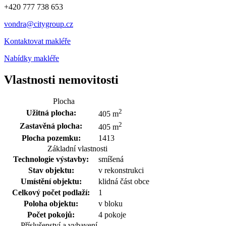
+420 777 738 653
vondra@citygroup.cz
Kontaktovat makléře
Nabídky makléře
Vlastnosti nemovitosti
Plocha
2
Užitná plocha:
405 m
2
Zastavěná plocha:
405 m
Plocha pozemku:
1413
Základní vlastnosti
Technologie výstavby:
smíšená
Stav objektu:
v rekonstrukci
Umístění objektu:
klidná část obce
Celkový počet podlaží:
1
Poloha objektu:
v bloku
Počet pokojů:
4 pokoje
Příslušenství a vybavení