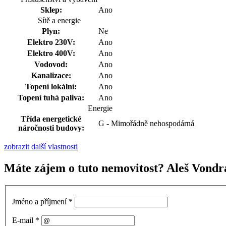
Sklep:
Ano
Sítě a energie
Plyn:
Ne
Elektro 230V:
Ano
Elektro 400V:
Ano
Vodovod:
Ano
Kanalizace:
Ano
Topení lokální:
Ano
Topení tuhá paliva:
Ano
Energie
Třída energetické
G - Mimořádně nehospodárná
náročnosti budovy:
zobrazit další vlastnosti
Máte zájem o tuto nemovitost? Aleš Vondr
Jméno a příjmení
*
E-mail
*