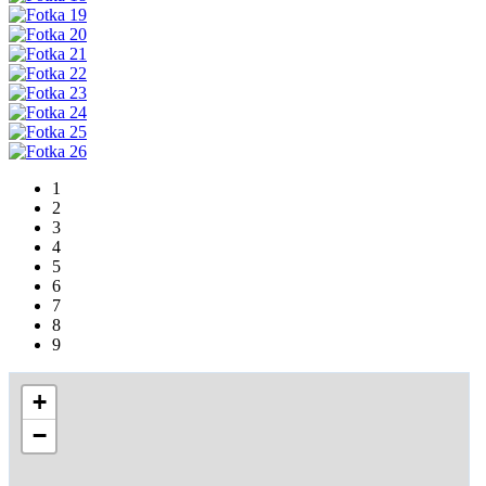
1
2
3
4
5
6
7
8
9
+
−