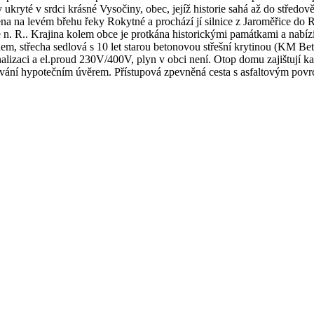
 ukryté v srdci krásné Vysočiny, obec, jejíž historie sahá až do středov
na levém břehu řeky Rokytné a prochází jí silnice z Jaroměřice do Roz
 n. R.. Krajina kolem obce je protkána historickými památkami a nabízí 
klem, střecha sedlová s 10 let starou betonovou střešní krytinou (KM 
izaci a el.proud 230V/400V, plyn v obci není. Otop domu zajištují ka
ování hypotečním úvěrem. Přístupová zpevněná cesta s asfaltovým pov