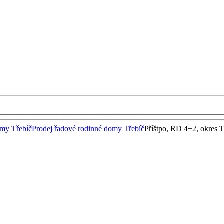
omy Třebíč
Prodej řadové rodinné domy Třebíč
Příštpo, RD 4+2, okres T