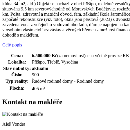
kůlna 34 m2, atd.) Objekt se nachází v obci Příštpo, malebné vesničky
situována 9,5 km severovýchodně od Moravských Budějovic, rozložena 
km. Pošta, zdravotní a matriční obvod, fara, základní škola Jaroměřice
započaté rekonstrukce (viz. foto), okna jsou plastová (2023) s dvous
zavedena voda z veřejného vodovodního řadu, dům je napojen na kanal
v osobním vlastnictví bez zástav a věcných břemen - možnost financ
dohodě s makléřem.
Celý popis
Cena:
6.500.000 Kč
(za nemovitost)
cena včetně provize RK
Lokalita:
Příštpo, Třebíč, Vysočina
Stav nabídky:
aktuální
Číslo:
900
Typ reality:
Řadové rodinné domy - Rodinné domy
2
Plocha:
405 m
Kontakt na makléře
Aleš Vondra