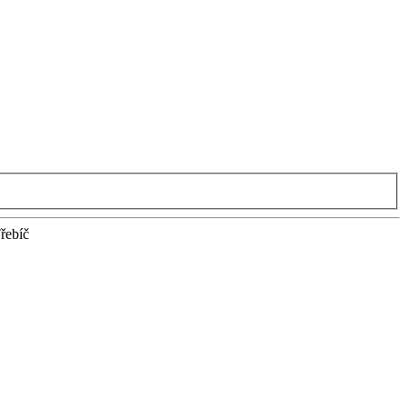
řebíč