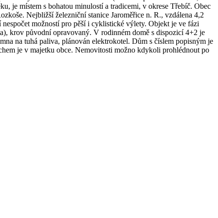
ěku, je místem s bohatou minulostí a tradicemi, v okrese Třebíč. Obec
koše. Nejbližší železniční stanice Jaroměřice n. R., vzdálena 4,2
nespočet možností pro pěší i cyklistické výlety. Objekt je ve fázi
Beta), krov původní opravovaný. V rodinném domě s dispozicí 4+2 je
mna na tuhá paliva, plánován elektrokotel. Dům s číslem popisným je
rchem je v majetku obce. Nemovitosti možno kdykoli prohlédnout po