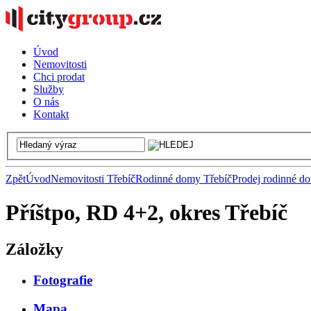
Úvod
Nemovitosti
Chci prodat
Služby
O nás
Kontakt
Zpět
Úvod
Nemovitosti Třebíč
Rodinné domy Třebíč
Prodej rodinné d
Příštpo, RD 4+2, okres Třebíč
Záložky
Fotografie
Mapa