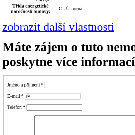
Třída energetické
C - Úsporná
náročnosti budovy:
zobrazit další vlastnosti
Máte zájem o tuto nem
poskytne více informací
Jméno a příjmení
*
E-mail
*
Telefon
*