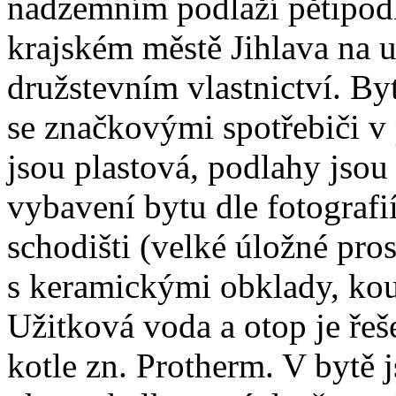
nadzemním podlaží pětipod
krajském městě Jihlava na u
družstevním vlastnictví. By
se značkovými spotřebiči v
jsou plastová, podlahy jsou
vybavení bytu dle fotografi
schodišti (velké úložné pros
s keramickými obklady, ko
Užitková voda a otop je ře
kotle zn. Protherm. V bytě