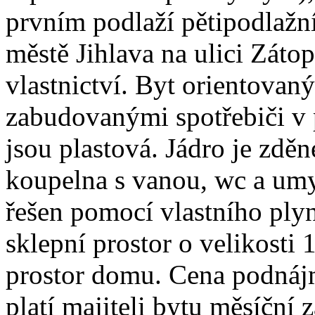
prvním podlaží pětipodlaž
městě Jihlava na ulici Záto
vlastnictví. Byt orientovaný
zabudovanými spotřebiči v 
jsou plastová. Jádro je zdě
koupelna s vanou, wc a umy
řešen pomocí vlastního plyn
sklepní prostor o velikosti
prostor domu. Cena podnájm
platí majiteli bytu měsíční 