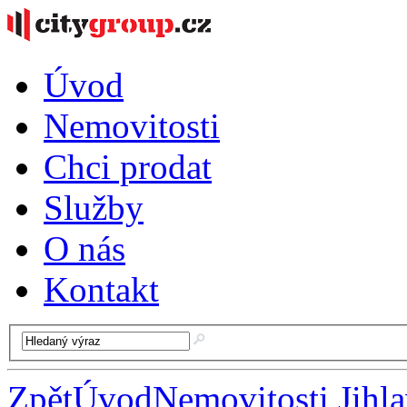
Úvod
Nemovitosti
Chci prodat
Služby
O nás
Kontakt
Zpět
Úvod
Nemovitosti Jihl