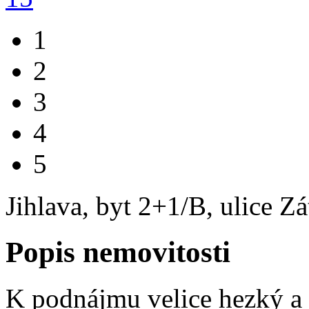
1
2
3
4
5
Jihlava, byt 2+1/B, ulice Z
Popis nemovitosti
K podnájmu velice hezký a 