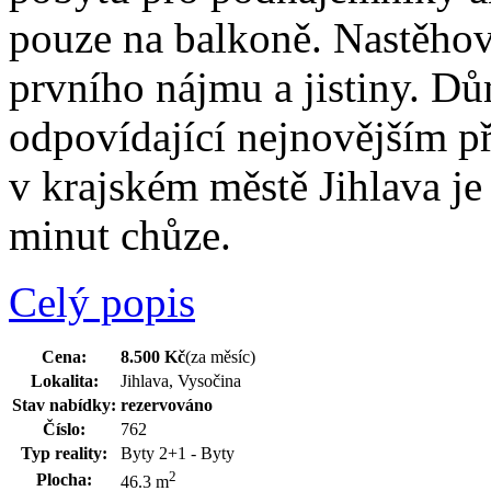
pouze na balkoně. Nastěhov
prvního nájmu a jistiny. D
odpovídající nejnovějším 
v krajském městě Jihlava j
minut chůze.
Celý popis
Cena:
8.500 Kč
(za měsíc)
Lokalita:
Jihlava, Vysočina
Stav nabídky:
rezervováno
Číslo:
762
Typ reality:
Byty 2+1 - Byty
2
Plocha:
46.3 m