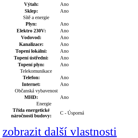
Výtah:
Ano
Sklep:
Ano
Sítě a energie
Plyn:
Ano
Elektro 230V:
Ano
Vodovod:
Ano
Kanalizace:
Ano
Topení lokální:
Ano
Topení ústřední:
Ano
Topení plyn:
Ano
Telekomunikace
Telefon:
Ano
Internet:
Ano
Občanská vybavenost
MHD:
Ano
Energie
Třída energetické
C - Úsporná
náročnosti budovy:
zobrazit další vlastnosti