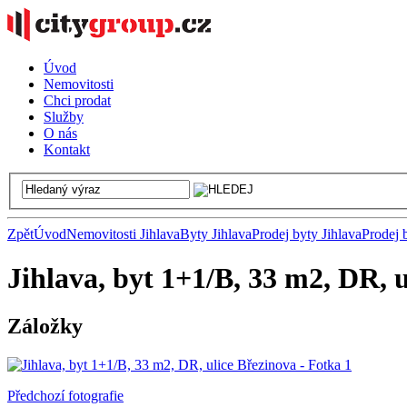
Úvod
Nemovitosti
Chci prodat
Služby
O nás
Kontakt
Zpět
Úvod
Nemovitosti Jihlava
Byty Jihlava
Prodej byty Jihlava
Prodej 
Jihlava, byt 1+1/B, 33 m2, DR, 
Záložky
Předchozí fotografie