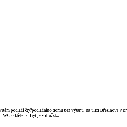
tvrtém podlaží čtyřpodlažního domu bez výtahu, na ulici Březinova v k
, WC oddělené. Byt je v družst...