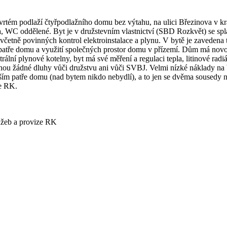
tvrtém podlaží čtyřpodlažního domu bez výtahu, na ulici Březinova v k
a, WC oddělené. Byt je v družstevním vlastnictví (SBD Rozkvět) se s
četně povinných kontrol elektroinstalace a plynu. V bytě je zavedena tel
ezipatře domu a využití společných prostor domu v přízemí. Dům má nov
trální plynové kotelny, byt má své měření a regulaci tepla, litinové rad
áznou žádné dluhy vůči družstvu ani vůči SVBJ. Velmi nízké náklady n
šším patře domu (nad bytem nikdo nebydlí), a to jen se dvěma sousedy
ze RK.
užeb a provize RK