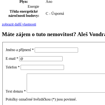
Plyn:
Ano
Energie
Třída energetické
C - Úsporná
náročnosti budovy:
zobrazit další vlastnosti
Máte zájem o tuto nemovitost? Aleš Vondr
Jméno a příjmení
*
E-mail
*
Telefon
*
Text dotazu
*
Položky označené hvězdičkou (
*
) jsou povinné.