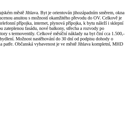
rajském městě Jihlava. Byt je orientován jihozápadním směrem, okna
placenou anuitou s možností okamžitého převodu do OV. Celkově je
efonní přípojka, internet, plynová přípojka, k bytu náleží i sklepní
ou zateplenou fasádu, nové balkony, střecha a rozvody po
iátory s termoventily. Celkové měsíční náklady na byt činí cca 1.500,-
a bydlení. Možnost nastěhování do 30 dní od podpisu dohody o
 na patře. Občanská vybavenost je ve městě Jihlava kompletní, MHD