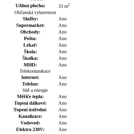
2
Užitná plocha:
33 m
Občanská vybavenost
Služby:
Ano
Supermarket:
Ano
Obchody:
Ano
Pošta:
Ano
Lékař:
Ano
Škola:
Ano
Školka:
Ano
MHD:
Ano
Telekomunikace
Internet:
Ano
Telefon:
Ano
Sítě a energie
Měřiče tepla:
Ano
Topení dálkové:
Ano
Topení ústřední:
Ano
Kanalizace:
Ano
Vodovod:
Ano
Elektro 230V:
Ano