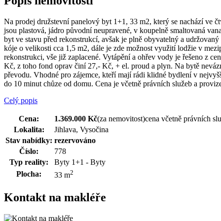
Popis nemovitosti
Na prodej družstevní panelový byt 1+1, 33 m2, který se nachází ve č
jsou plastová, jádro původní neupravené, v koupelně smaltovaná van
byt ve stavu před rekonstrukcí, avšak je plně obyvatelný a udržovaný v
kóje o velikosti cca 1,5 m2, dále je zde možnost využití lodžie v m
rekonstrukci, vše již zaplacené. Vytápění a ohřev vody je řešeno z cen
Kč, z toho fond oprav činí 27,- Kč, + el. proud a plyn. Na bytě nev
převodu. Vhodné pro zájemce, kteří mají rádi klidné bydlení v nejvy
do 10 minut chůze od domu. Cena je včetně právních služeb a provi
Celý popis
Cena:
1.369.000 Kč
(za nemovitost)
cena včetně právních sl
Lokalita:
Jihlava, Vysočina
Stav nabídky:
rezervováno
Číslo:
778
Typ reality:
Byty 1+1 - Byty
2
Plocha:
33 m
Kontakt na makléře