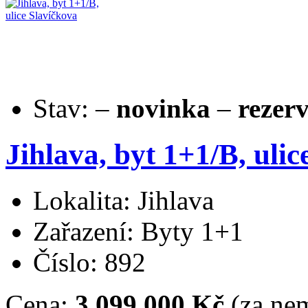
Stav:
–
novinka
–
rezer
Jihlava, byt 1+1/B, ulic
Lokalita: Jihlava
Zařazení: Byty 1+1
Číslo: 892
Cena:
3.099.000 Kč
(za nem