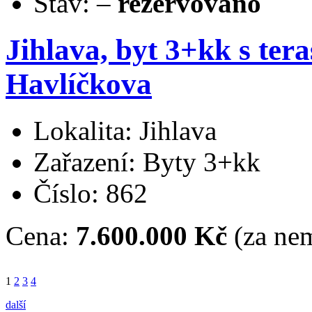
Stav:
–
rezervováno
Jihlava, byt 3+kk s tera
Havlíčkova
Lokalita: Jihlava
Zařazení: Byty 3+kk
Číslo: 862
Cena:
7.600.000 Kč
(za nem
1
2
3
4
další