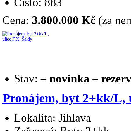
Číslo: 883
Cena:
3.800.000 Kč
(za nem
Stav:
–
novinka
–
rezer
Pronájem, byt 2+kk/L, u
Lokalita: Jihlava
Zařazení: Byty 2+kk