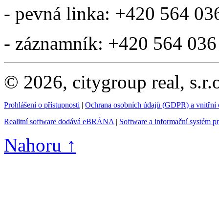
- pevná linka: +420 564 03
- záznamník: +420 564 036
© 2026, citygroup real, s.r
Prohlášení o přístupnosti
|
Ochrana osobních údajů (GDPR) a vnitřní
Realitní software dodává eBRÁNA
|
Software a informační systém p
Nahoru ↑