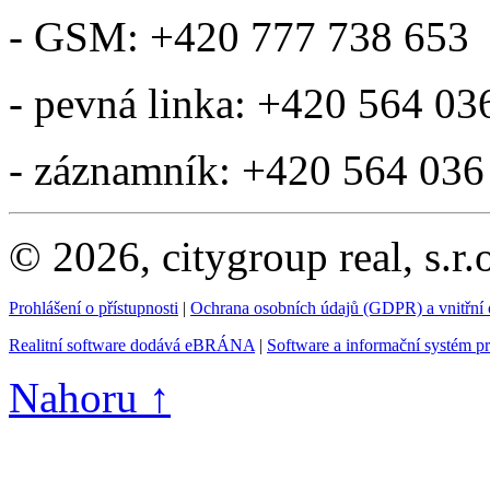
- GSM: +420 777 738 653
- pevná linka: +420 564 03
- záznamník: +420 564 036
© 2026, citygroup real, s.r
Prohlášení o přístupnosti
|
Ochrana osobních údajů (GDPR) a vnitřní
Realitní software dodává eBRÁNA
|
Software a informační systém p
Nahoru ↑