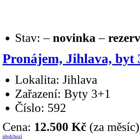
Stav:
–
novinka
–
rezer
Pronájem, Jihlava, byt
Lokalita: Jihlava
Zařazení: Byty 3+1
Číslo: 592
Cena:
12.500 Kč
(za měsíc)
předchozí