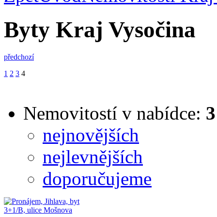
Byty Kraj Vysočina
předchozí
1
2
3
4
Nemovitostí v nabídce:
3
nejnovějších
nejlevnějších
doporučujeme