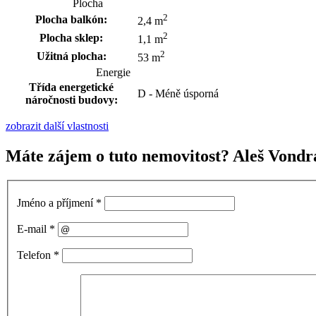
Plocha
2
Plocha balkón:
2,4 m
2
Plocha sklep:
1,1 m
2
Užitná plocha:
53 m
Energie
Třída energetické
D - Méně úsporná
náročnosti budovy:
zobrazit další vlastnosti
Máte zájem o tuto nemovitost? Aleš Vondr
Jméno a příjmení
*
E-mail
*
Telefon
*