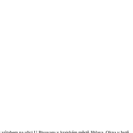
 výtahem na ulici U Pivovaru v krajském městě Jihlava. Okna v bytě