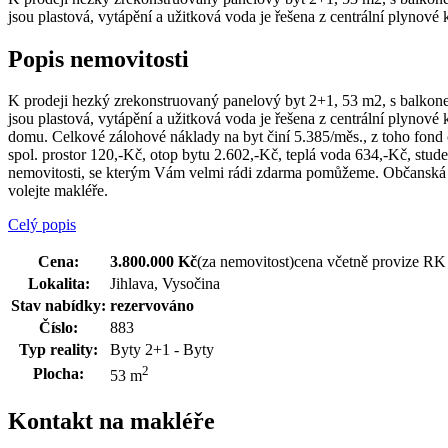
jsou plastová, vytápění a užitková voda je řešena z centrální plynové kot
Popis nemovitosti
K prodeji hezký zrekonstruovaný panelový byt 2+1, 53 m2, s balkon
jsou plastová, vytápění a užitková voda je řešena z centrální plynové 
domu. Celkové zálohové náklady na byt činí 5.385/měs., z toho fond 
spol. prostor 120,-Kč, otop bytu 2.602,-Kč, teplá voda 634,-Kč, st
nemovitosti, se kterým Vám velmi rádi zdarma pomůžeme. Občanská v
volejte makléře.
Celý popis
Cena:
3.800.000 Kč
(za nemovitost)
cena včetně provize RK
Lokalita:
Jihlava, Vysočina
Stav nabídky:
rezervováno
Číslo:
883
Typ reality:
Byty 2+1 - Byty
2
Plocha:
53 m
Kontakt na makléře