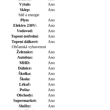
Výtah:
Ano
Sklep:
Ano
Sítě a energie
Plyn:
Ano
Elektro 230V:
Ano
Vodovod:
Ano
Topení ústřední:
Ano
Topení dálkové:
Ano
Občanská vybavenost
Železnice:
Ano
Autobus:
Ano
MHD:
Ano
Dálnice:
Ano
Školka:
Ano
Škola:
Ano
Lékař:
Ano
Pošta:
Ano
Obchody:
Ano
Supermarket:
Ano
Služby:
Ano