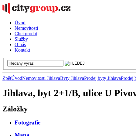
Úvod
Nemovitosti
Chci prodat
Služby
O nás
Kontakt
Zpět
Úvod
Nemovitosti Jihlava
Byty Jihlava
Prodej byty Jihlava
Prodej 
Jihlava, byt 2+1/B, ulice U Pivo
Záložky
Fotografie
Mapa