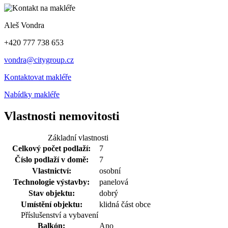
Aleš Vondra
+420 777 738 653
vondra@citygroup.cz
Kontaktovat makléře
Nabídky makléře
Vlastnosti nemovitosti
Základní vlastnosti
Celkový počet podlaží:
7
Číslo podlaží v domě:
7
Vlastnictví:
osobní
Technologie výstavby:
panelová
Stav objektu:
dobrý
Umístění objektu:
klidná část obce
Příslušenství a vybavení
Balkón:
Ano