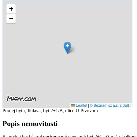
+
−
Leaflet
|
© Seznam.cz a.s. a další
Prodej bytu, Jihlava, byt 2+1/B, ulice U Pivovaru
Popis nemovitosti
K prodeji hezký zrekonstruovaný panelový byt 2+1, 53 m2, s balkon