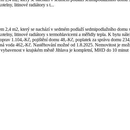
elny, litinové radiátory s t...
em 2,4 m2, který se nachází v sedmém podlaží sedmipodlažního domu s
kotelny, litinové radiátory s termohlavicemi a měřidly tepla. K bytu nále
oprav 1.104,-Kč, pojištění domu 48,-Kč, poplatek za správu domu 234,-
udená voda 462,-Kč. Nastěhování možné od 1.8.2025. Nemovitost je mož
ybavenost v krajském městě Jihlava je kompletní, MHD do 10 minut ch