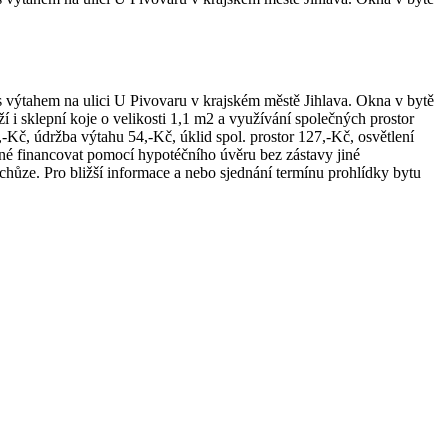
 výtahem na ulici U Pivovaru v krajském městě Jihlava. Okna v bytě
ží i sklepní koje o velikosti 1,1 m2 a využívání společných prostor
Kč, údržba výtahu 54,-Kč, úklid spol. prostor 127,-Kč, osvětlení
né financovat pomocí hypotéčního úvěru bez zástavy jiné
ůze. Pro bližší informace a nebo sjednání termínu prohlídky bytu