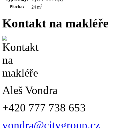
2
Plocha:
24 m
Kontakt na makléře
Aleš Vondra
+420 777 738 653
vondra@citygroup.cz