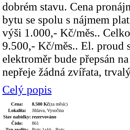
dobrém stavu. Cena pronájmu
bytu se spolu s nájmem plat
výši 1.000,- Kč/měs.. Celkov
9.500,- Kč/měs.. El. proud 
elektroměr bude přepsán na 
nepřeje žádná zvířata, trva
Celý popis
Cena:
8.500 Kč
(za měsíc)
Lokalita:
Jihlava, Vysočina
Stav nabídky:
rezervováno
Číslo:
861
Typ reality:
Byty 1+kk - Byty