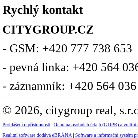
Rychlý kontakt
CITYGROUP.CZ
- GSM: +420 777 738 653
- pevná linka: +420 564 03
- záznamník: +420 564 036
© 2026, citygroup real, s.r
Prohlášení o přístupnosti
|
Ochrana osobních údajů (GDPR) a vnitřní
Realitní software dodává eBRÁNA
|
Software a informační systém p