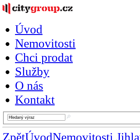
Úvod
Nemovitosti
Chci prodat
Služby
O nás
Kontakt
Zpět
Úvod
Nemovitosti Jihl