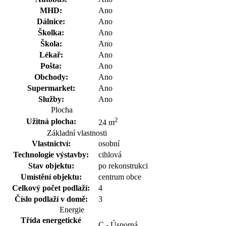
MHD:
Ano
Dálnice:
Ano
Školka:
Ano
Škola:
Ano
Lékař:
Ano
Pošta:
Ano
Obchody:
Ano
Supermarket:
Ano
Služby:
Ano
Plocha
2
Užitná plocha:
24 m
Základní vlastnosti
Vlastnictví:
osobní
Technologie výstavby:
cihlová
Stav objektu:
po rekonstrukci
Umístění objektu:
centrum obce
Celkový počet podlaží:
4
Číslo podlaží v domě:
3
Energie
Třída energetické
C - Úsporná