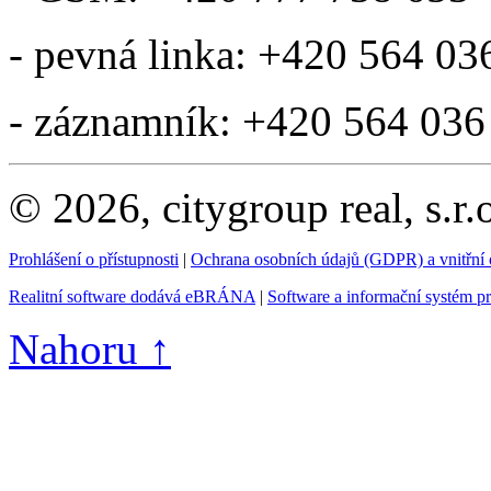
- pevná linka: +420 564 03
- záznamník: +420 564 036
© 2026, citygroup real, s.r
Prohlášení o přístupnosti
|
Ochrana osobních údajů (GDPR) a vnitřní
Realitní software dodává eBRÁNA
|
Software a informační systém p
Nahoru ↑