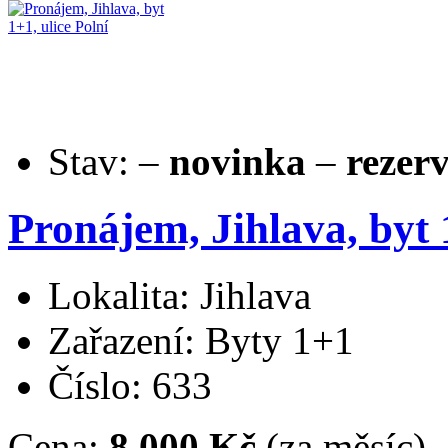
Stav:
–
novinka
–
rezer
Pronájem, Jihlava, byt 
Lokalita: Jihlava
Zařazení: Byty 1+1
Číslo: 633
Cena:
8.000 Kč
(za měsíc)