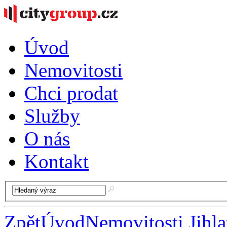
Úvod
Nemovitosti
Chci prodat
Služby
O nás
Kontakt
Zpět
Úvod
Nemovitosti Jihl