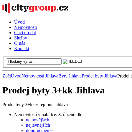
Úvod
Nemovitosti
Chci prodat
Služby
O nás
Kontakt
Zpět
Úvod
Nemovitosti Jihlava
Byty Jihlava
Prodej byty Jihlava
Prodej 
Prodej byty 3+kk Jihlava
Prodej byty 3+kk v regionu Jihlava
Nemovitostí v nabídce:
3
, řazeno dle
nejnovějších
nejlevnějších
doporučujeme