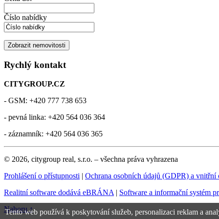
Číslo nabídky
Rychlý kontakt
CITYGROUP.CZ
- GSM: +420 777 738 653
- pevná linka: +420 564 036 364
- záznamník: +420 564 036 365
© 2026, citygroup real, s.r.o. – všechna práva vyhrazena
Prohlášení o přístupnosti
|
Ochrana osobních údajů (GDPR) a vnitřní
Realitní software dodává eBRÁNA
|
Software a informační systém p
Nahoru ↑
Tento web používá k poskytování služeb, personalizaci reklam a anal