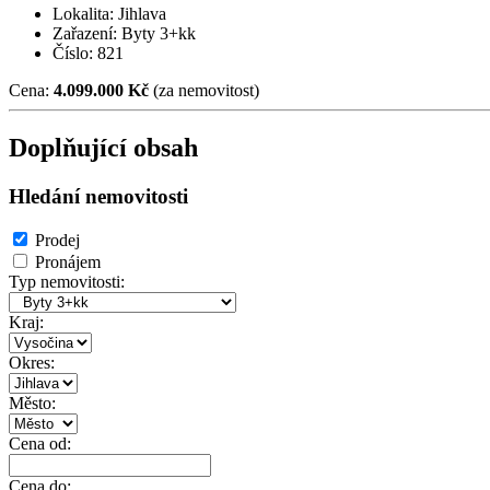
Lokalita: Jihlava
Zařazení: Byty 3+kk
Číslo: 821
Cena:
4.099.000 Kč
(za nemovitost)
Doplňující obsah
Hledání nemovitosti
Prodej
Pronájem
Typ nemovitosti:
Kraj:
Okres:
Město:
Cena od:
Cena do: