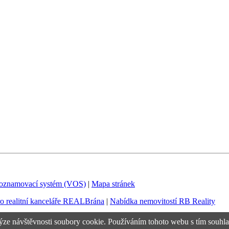
 oznamovací systém (VOS)
|
Mapa stránek
ro realitní kanceláře REALBrána
|
Nabídka nemovitostí RB Reality
ýze návštěvnosti soubory cookie. Používáním tohoto webu s tím souhla