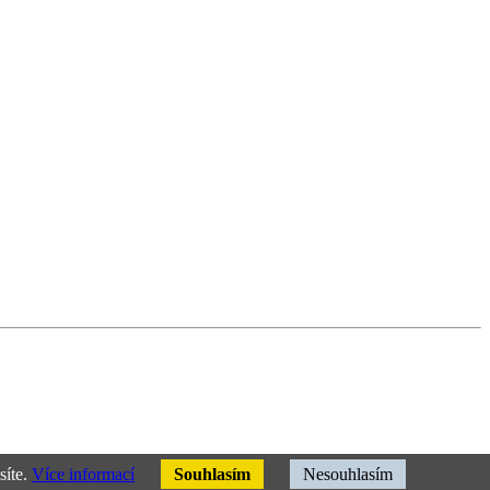
síte.
Více informací
Souhlasím
Nesouhlasím