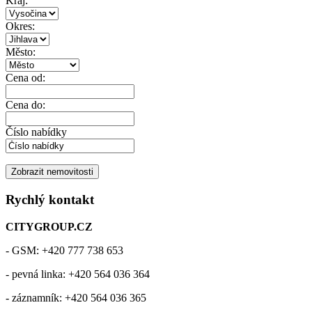
Kraj:
Okres:
Město:
Cena od:
Cena do:
Číslo nabídky
Rychlý kontakt
CITYGROUP.CZ
- GSM: +420 777 738 653
- pevná linka: +420 564 036 364
- záznamník: +420 564 036 365