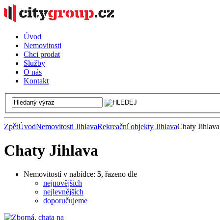
Úvod
Nemovitosti
Chci prodat
Služby
O nás
Kontakt
Zpět
Úvod
Nemovitosti Jihlava
Rekreační objekty Jihlava
Chaty Jihlava
Chaty Jihlava
Nemovitostí v nabídce:
5
, řazeno dle
nejnovějších
nejlevnějších
doporučujeme