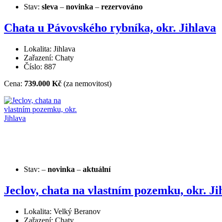
Stav:
sleva
–
novinka
–
rezervováno
Chata u Pávovského rybníka, okr. Jihlava
Lokalita: Jihlava
Zařazení: Chaty
Číslo: 887
Cena:
739.000 Kč
(za nemovitost)
Stav:
–
novinka
–
aktuální
Jeclov, chata na vlastním pozemku, okr. Ji
Lokalita: Velký Beranov
Zařazení: Chaty