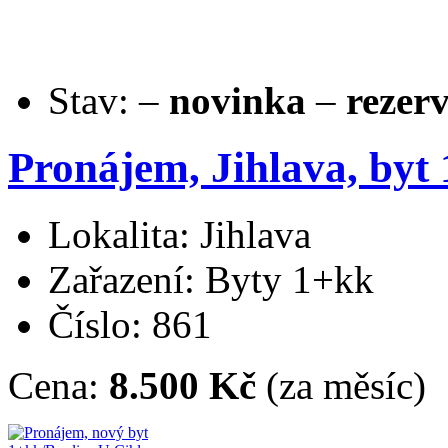
Stav:
–
novinka
–
rezer
Pronájem, Jihlava, byt 
Lokalita: Jihlava
Zařazení: Byty 1+kk
Číslo: 861
Cena:
8.500 Kč
(za měsíc)