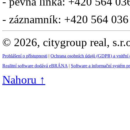
- pevná linka: +420 564 03
- záznamník: +420 564 036
© 2026, citygroup real, s.r
Prohlášení o přístupnosti
|
Ochrana osobních údajů (GDPR) a vnitřní
Realitní software dodává eBRÁNA
|
Software a informační systém p
Nahoru ↑