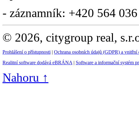
- záznamník: +420 564 036
© 2026, citygroup real, s.r
Prohlášení o přístupnosti
|
Ochrana osobních údajů (GDPR) a vnitřní
Realitní software dodává eBRÁNA
|
Software a informační systém p
Nahoru ↑