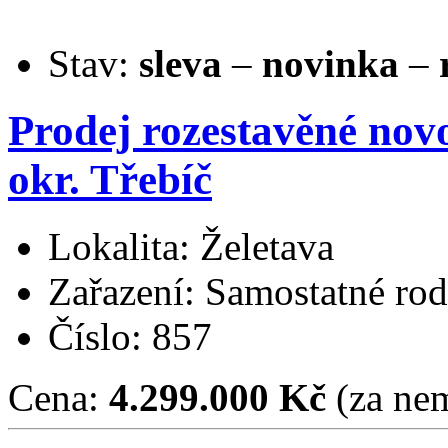
Stav:
sleva
–
novinka
–
Prodej rozestavěné nov
okr. Třebíč
Lokalita: Želetava
Zařazení: Samostatné ro
Číslo: 857
Cena:
4.299.000 Kč
(za nem