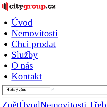
Úvod
Nemovitosti
Chci prodat
Služby
O nás
Kontakt
Zpět
Úvod
Nemovitosti Třeb