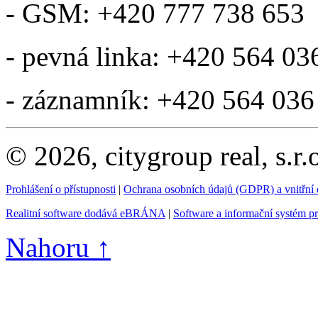
- GSM: +420 777 738 653
- pevná linka: +420 564 03
- záznamník: +420 564 036
© 2026, citygroup real, s.r
Prohlášení o přístupnosti
|
Ochrana osobních údajů (GDPR) a vnitřní
Realitní software dodává eBRÁNA
|
Software a informační systém p
Nahoru ↑