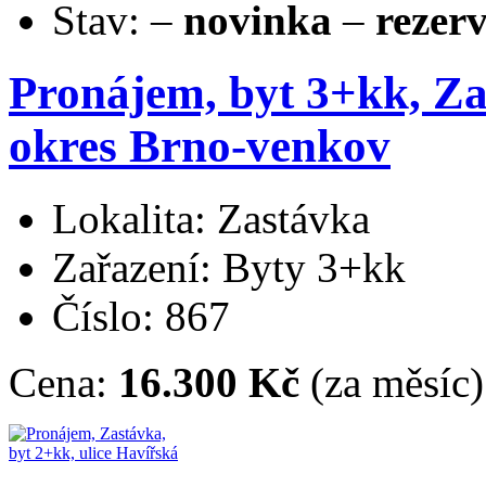
Stav:
–
novinka
–
rezer
Pronájem, byt 3+kk, Za
okres Brno-venkov
Lokalita: Zastávka
Zařazení: Byty 3+kk
Číslo: 867
Cena:
16.300 Kč
(za měsíc)