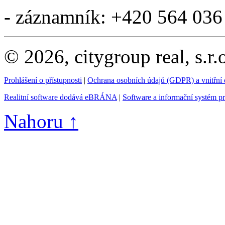
- záznamník: +420 564 036
© 2026, citygroup real, s.r
Prohlášení o přístupnosti
|
Ochrana osobních údajů (GDPR) a vnitřní
Realitní software dodává eBRÁNA
|
Software a informační systém p
Nahoru ↑