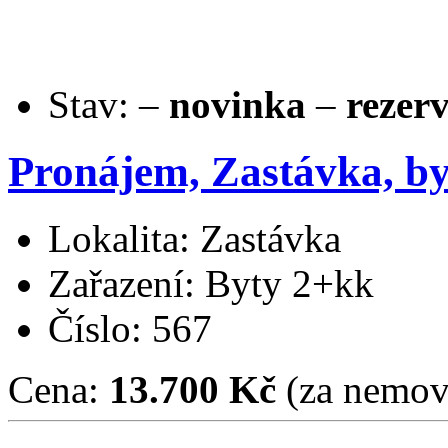
Stav:
–
novinka
–
rezer
Pronájem, Zastávka, by
Lokalita: Zastávka
Zařazení: Byty 2+kk
Číslo: 567
Cena:
13.700 Kč
(za nemovi