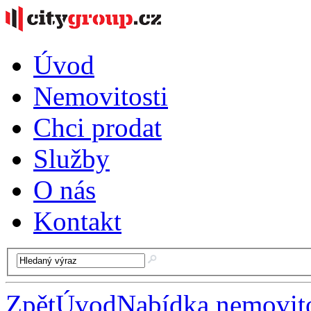
Úvod
Nemovitosti
Chci prodat
Služby
O nás
Kontakt
Zpět
Úvod
Nabídka nemovito